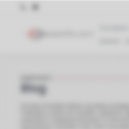
Strona główna
Realizacje
K
KONSTELEKT
Blog
Na blogu Konstelekt dzielimy się wiedzą wynikają
Publikujemy praktyczne poradniki, wyjaśniamy za
pokazujemy rozwiązania stosowane w nowoczesny
wykonawców i wszystkich osób, które chcą lepie