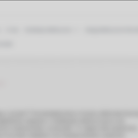
O nas
Instalacje elektryczne
Usługi elektryczne Wroc
ontakt
cą z ponad 17 lat doświadczenia w branży elektrotechniczn
gadnienia związane z instalacjami elektrycznymi oraz
m budownictwie i przemyśle. To miejsce dla inwestorów,
j zrozumieć działanie oraz bezpieczeństwo systemów