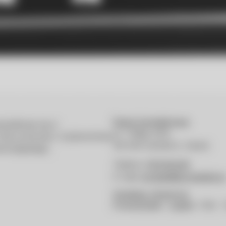
Dane kontaktowe
cjalizuje się w
ul. 1 Maja 4/22,
 dla przemysłu i budownictwa
46-040 Ozimek k, Opola
lnośląskiego.
Telefon:
531140446
E-mail:
kontakt@konstelekt.pl
Godziny otwarcia
Poniedziałek – piątek:
7:00 – 