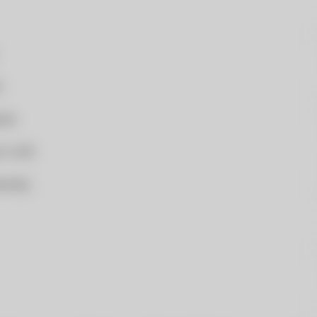
e
ole
ych LAN
zewody