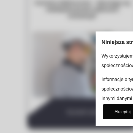
Pomiary elektryczne – dlaczego są
niezbędne przed odbiorem
instalacji?
Niniejsza st
Wykorzystujemy
społecznościow
Informacje o t
społecznościow
innymi danymi 
Sprawdź wpis
Akceptuj