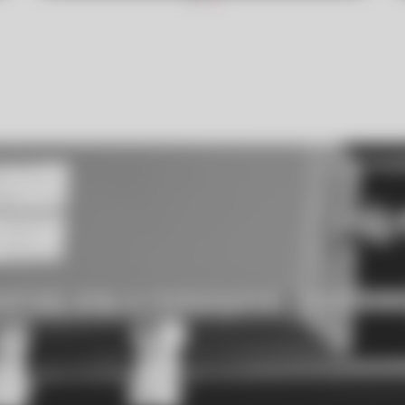
znaj się z
naszymi
realiza