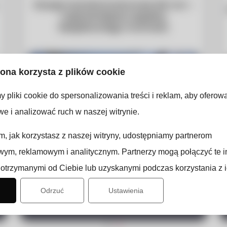
Stacje transformatorowe SN i nn –
najważniejsze aspekty
bezpiecznego montażu
rona korzysta z plików cookie
 pliki cookie do spersonalizowania treści i reklam, aby oferow
e i analizować ruch w naszej witrynie.
ym, jak korzystasz z naszej witryny, udostępniamy partnerom
ym, reklamowym i analitycznym. Partnerzy mogą połączyć te i
otrzymanymi od Ciebie lub uzyskanymi podczas korzystania z i
Sprawdź wpis
Odrzuć
Ustawienia
1
2