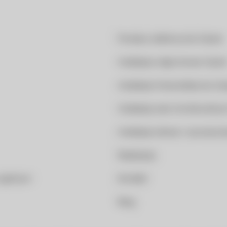
Pomiary elektryczne Opole
Instalacje odgromowe Opol
Instalacje fotowoltaiczne Op
Instalacje sieci strukturaln
Instalacje siłowe i szynopr
Realizacje
 ogólnym
Kontakt
Blog