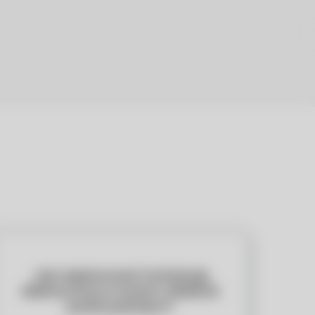
Jak zaplanować instalację
elektryczną w nowym obiekcie
przemysłowym?