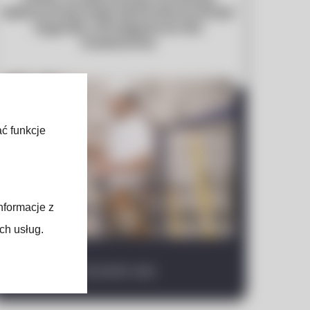
elektrycznej staje się koniecznością?
Sygnały ostrzegawcze dla
inwestorów
ać funkcje
nformacje z
ch usług.
Sprawdź wpis