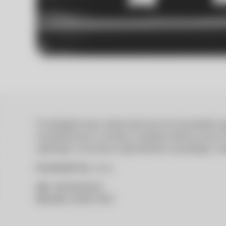
Przedsiębiorstwo elektrotechniczne Konstelekt spe
kompleksowym montażu instalacji elektrycznych
ogólnego na terenie województwa opolskiego i do
Konstelekt Sp. z o.o.
NIP:
9910564879
REGON:
543877487