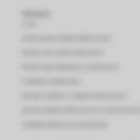
Nawigacja
O nas
Modernizacja instalacji elektrycznych
Montaż sieci transformatorowych
Montaż złącz kablowych i pomiarowych
Instalacje oświetleniowe
Montaż rozdzielni i urządzeń elektrycznych
Montaż instalacji elektrycznych w budownictwie
Instalacje elektryczne przemysłowe