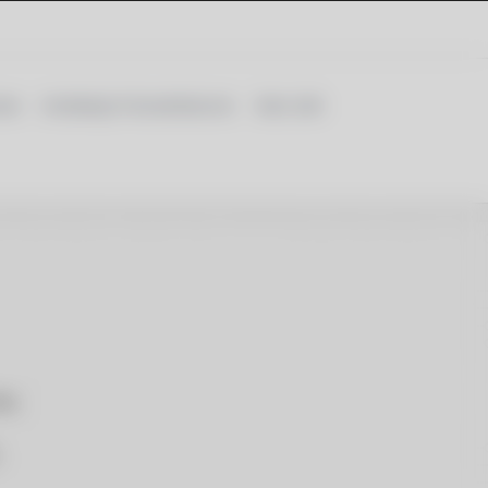
ław
Instalacje fotowoltaiczne
Sieci LAN
ej.