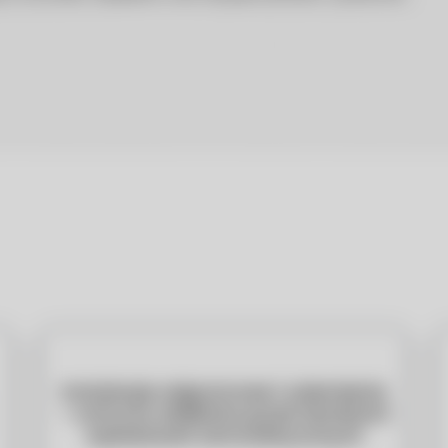
Instalacje odgromowe i uziemienia
– ochrona obiektów przed skutkami
wyładowań atmosferycznych