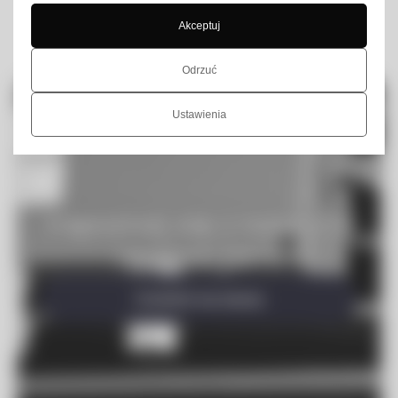
komponentów instalacji.
Akceptuj
Odrzuć
Ustawienia
Zapoznaj się z
naszymi
realizacjami
Dowiedz się więcej