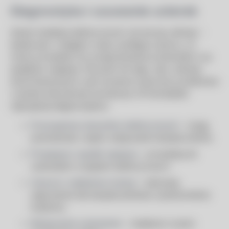
Diagnostyka i usuwanie usterek
Awarii instalacji elektrycznych nie da się uniknąć –
każda sieć z biegiem czasu podlega zużyciu, co
może prowadzić do przegrzewania przewodów czy
spadków napięcia. Kluczem do tego, aby uniknąć
strat finansowych, jest wczesne wykrycie problemów
i szybka interwencja serwisowa. W Konstelekt
najczęściej diagnozujemy:
Przeciążenia obwodów elektrycznych
– mogą
powodować często wyłączanie bezpieczników.
Przepięcia i spadki napięcia
– prowadzą do
uszkodzeń urządzeń elektrycznych.
Zwarcia i osłabienia izolacji
– stanowią
zagrożenie dla bezpieczeństwa użytkowników
budynku.
Niesprawne uziemienie
– zwiększa ryzyko