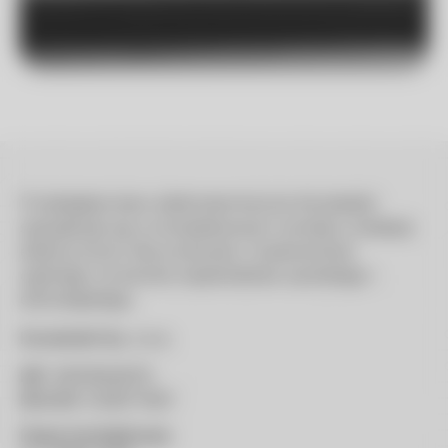
Przedsiębiorstwo elektrotechniczne Konstelekt
specjalizuje się w kompleksowym montażu instalacji
elektrycznych dla przemysłu i budownictwa
ogólnego na terenie województwa opolskiego i
dolnośląskiego.
Konstelekt Sp. z o.o.
NIP:
9910564879
REGON:
543877487
Dane kontaktowe