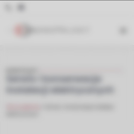
KONSTELEKT
Serwis i konserwacja
instalacji elektrycznych
Strona główna
»
Serwis i konserwacja instalacji
elektrycznych