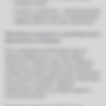
porażenia prądem.
Problemy z oświetleniem
– najczęściej spotkane
w postaci migotania lamp czy nieprawidłowego
działania systemów sterowania oświetleniem.
Wymiana zużytych i uszkodzonych
elementów instalacji
Wraz z eksploatacją instalacji elektrycznej, jej
elementy ulegają zużyciu, co obniża ogólną
efektywność i zwiększa ryzyko awarii. Regularna
modernizacja i wymiana zużytych komponentów
pomaga w zachowaniu nieprzerwanej i bezawaryjnej
pracy systemów. Konstelekt zapewnia profesjonalną
wymianę m.in. przewodów, rozdzielnic,
bezpieczników, gniazd czy oświetlenia zgodnie z
normami technicznymi.