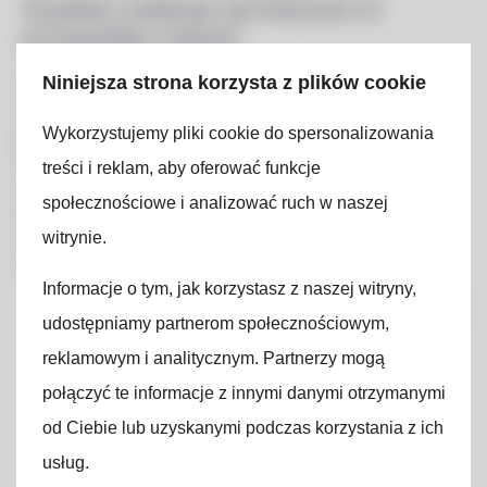
Szybka reakcja serwisowa w
przypadku awarii
Niniejsza strona korzysta z plików cookie
Konstelekt oferuje usługi serwisowe dostępne w
trybie awaryjnym, dzięki czemu w krótkim czasie
Wykorzystujemy pliki cookie do spersonalizowania
jesteśmy w stanie zlokalizować i usunąć usterkę.
Nasz doświadczony zespół fachowców jest
treści i reklam, aby oferować funkcje
wyposażony w profesjonalne narzędzia
społecznościowe i analizować ruch w naszej
diagnostyczne, które umożliwiają szybkie wykrycie
witrynie.
źródła problemu i jego naprawę. Nasze usługi
obejmują:
Informacje o tym, jak korzystasz z naszej witryny,
usuwanie awarii zasilania i zwarć elektrycznych,
udostępniamy partnerom społecznościowym,
diagnostykę oraz naprawę przeciążonych
reklamowym i analitycznym. Partnerzy mogą
obwodów,
połączyć te informacje z innymi danymi otrzymanymi
przywracanie działania systemów
od Ciebie lub uzyskanymi podczas korzystania z ich
oświetleniowych,
usług.
naprawę i wymianę uszkodzonych