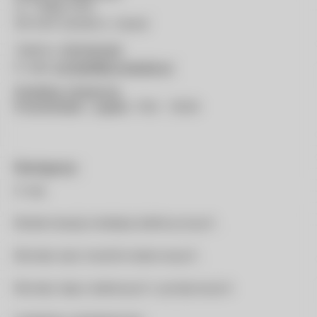
ul. 1 Maja 4/22,
46-040 Ozimek k, Opola
Telefon:
531140446
E-mail:
kontakt@konstelekt.pl
Godziny otwarcia
Poniedziałek – piątek:
7:00 – 16:00
Nawigacja
O nas
Modernizacja instalacji elektrycznych
Montaż sieci transformatorowych
Montaż złącz kablowych i pomiarowych