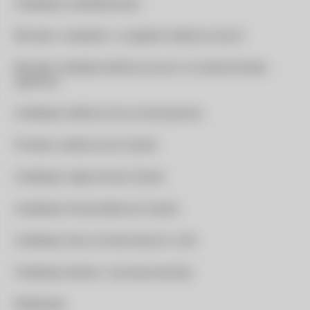
Instalacje oświetleniowe
Montaż rozdzielni i urządzeń elektrycznych
Montaż instalacji elektrycznych w budownictwie
ogólnym
Instalacje elektryczne przemysłowe
Pomiary elektryczne Opole
Instalacje odgromowe Opole
Instalacje fotowoltaiczne Opole
Instalacje sieci strukturalnych LAN
Instalacje siłowe i szynoprzewody
Realizacje