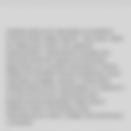
Instalacja elektryczna odpowiada za prawidłowe
funkcjonowanie całego budynku – bez prądu, obiekt
nie nadaje się do użytku. Aby zapewnić
bezpieczeństwo i niezawodność energetyczną,
niezwykle istotna jest regularna konserwacja,
diagnostyka oraz usuwanie potencjalnych usterek.
Dlatego też Konstelekt oferuje kompleksowy serwis
obejmujący przeglądy, naprawy i modernizacje
instalacji elektrycznych, gwarantujący ich zgodność z
normami technicznymi, optymalną pracę i
długoterminową eksploatację. Dzięki naszym
działaniom Klienci minimalizują ryzyko
niespodziewanych awarii, unikając strat finansowych
i przestojów.